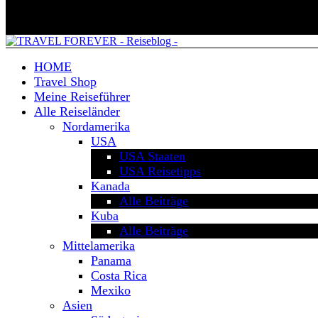
HOME
Travel Shop
Meine Reiseführer
Alle Reiseländer
Nordamerika
USA
USA Staaten
USA Reisetipps
Kanada
Alle Beiträge
Kuba
Alle Beiträge
Mittelamerika
Panama
Costa Rica
Mexiko
Asien