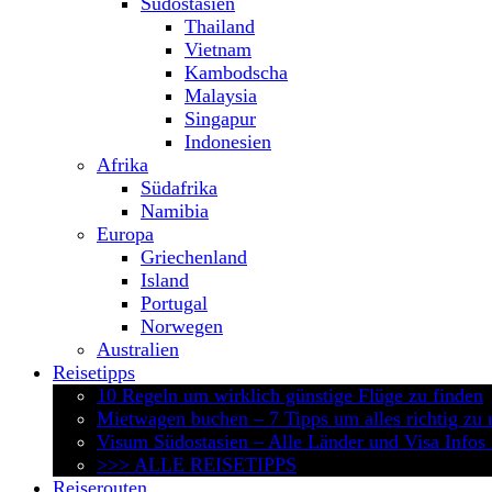
Südostasien
Thailand
Vietnam
Kambodscha
Malaysia
Singapur
Indonesien
Afrika
Südafrika
Namibia
Europa
Griechenland
Island
Portugal
Norwegen
Australien
Reisetipps
10 Regeln um wirklich günstige Flüge zu finden
Mietwagen buchen – 7 Tipps um alles richtig zu
Visum Südostasien – Alle Länder und Visa Infos
>>> ALLE REISETIPPS
Reiserouten