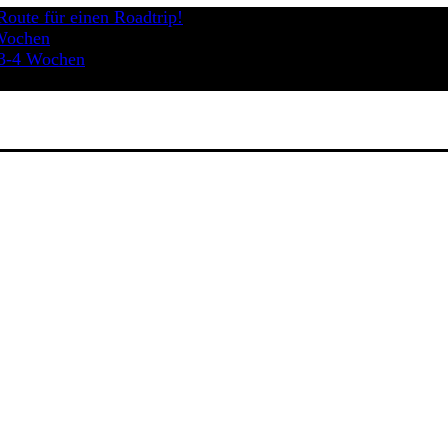
Route für einen Roadtrip!
 Wochen
 3-4 Wochen